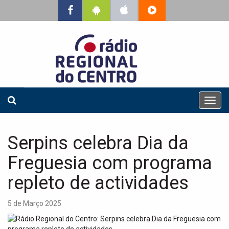
T
o
g
g
Serpins celebra Dia da
l
e
Freguesia com programa
n
a
repleto de actividades
v
i
5 de Março 2025
g
a