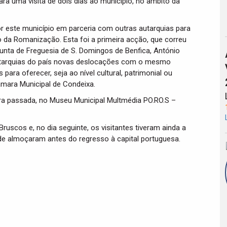
ra uma visita de dois dias ao município, no âmbito da
or este município em parceria com outras autarquias para
o da Romanização. Esta foi a primeira acção, que correu
unta de Freguesia de S. Domingos de Benfica, António
utarquias do país novas deslocações com o mesmo
para oferecer, seja ao nível cultural, patrimonial ou
âmara Municipal de Condeixa.
eira passada, no Museu Municipal Multmédia PO.RO.S –
ruscos e, no dia seguinte, os visitantes tiveram ainda a
nde almoçaram antes do regresso à capital portuguesa.