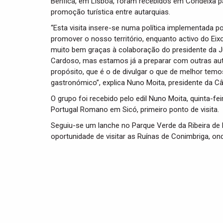
Benfica, em Lisboa, foram recebidos em Condeixa pa
promoção turística entre autarquias.
“Esta visita insere-se numa política implementada p
promover o nosso território, enquanto activo do Eix
muito bem graças à colaboração do presidente da J
Cardoso, mas estamos já a preparar com outras a
propósito, que é o de divulgar o que de melhor temos 
gastronómico”, explica Nuno Moita, presidente da C
O grupo foi recebido pelo edil Nuno Moita, quinta-f
Portugal Romano em Sicó, primeiro ponto de visita.
Seguiu-se um lanche no Parque Verde da Ribeira de B
oportunidade de visitar as Ruínas de Conimbriga, o