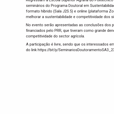
Regressam à Escola Superior Agrária do Politécnico 
seminários do Programa Doutoral em Sustentabilidad
formato híbrido (Sala J2S.5) e online (plataforma Z
melhorar a sustentabilidade e competitividade dos s
No evento serão apresentadas as conclusões dos pr
financiados pelo PRR, que tiveram como grande de
competitividade do sector agrícola.
A participação é livre, sendo que os interessados em
do link https://bit.ly/SeminariosDoutoramentoSA3_