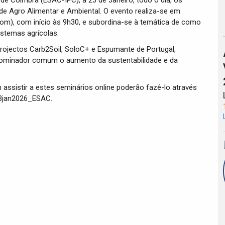
de Coimbra (ESAC-IPC), a 23 de Janeiro, todo o dia, os
e Agro Alimentar e Ambiental. O evento realiza-se em
oom), com início às 9h30, e subordina-se à temática de como
istemas agrícolas.
ojectos Carb2Soil, SoloC+ e Espumante de Portugal,
nominador comum o aumento da sustentabilidade e da
 assistir a estes seminários online poderão fazê-lo através
23jan2026_ESAC.