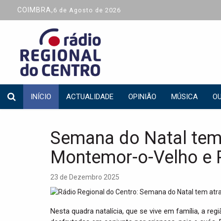
COIMBRA,
6 de Agosto de 2026
INÍCIO
ACTUALIDADE
OPINIÃO
MÚSICA
OU
Semana do Natal tem
Montemor-o-Velho e 
23 de Dezembro 2025
Nesta quadra natalícia, que se vive em família, a 