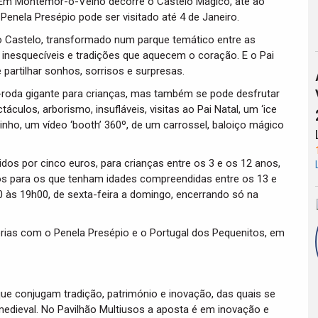
. Em Montemor-o-Velho decorre o Castelo Mágico, até ao
Penela Presépio pode ser visitado até 4 de Janeiro.
no Castelo, transformado num parque temático entre as
 inesquecíveis e tradições que aquecem o coração. E o Pai
 partilhar sonhos, sorrisos e surpresas.
i-roda gigante para crianças, mas também se pode desfrutar
culos, arborismo, insufláveis, visitas ao Pai Natal, um ‘ice
dinho, um vídeo ‘booth’ 360º, de um carrossel, baloiço mágico
ridos por cinco euros, para crianças entre os 3 e os 12 anos,
os para os que tenham idades compreendidas entre os 13 e
 às 19h00, de sexta-feira a domingo, encerrando só na
erias com o Penela Presépio e o Portugal dos Pequenitos, em
ue conjugam tradição, património e inovação, das quais se
medieval. No Pavilhão Multiusos a aposta é em inovação e