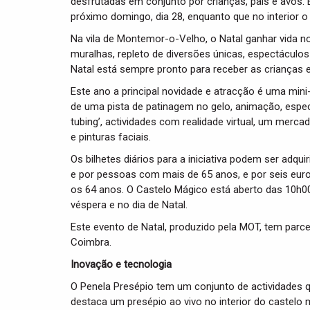
desfrutadas em conjunto por crianças, pais e avós
próximo domingo, dia 28, enquanto que no interior o 
Na vila de Montemor-o-Velho, o Natal ganhar vida 
muralhas, repleto de diversões únicas, espectáculos
Natal está sempre pronto para receber as crianças e
Este ano a principal novidade e atracção é uma min
de uma pista de patinagem no gelo, animação, espectá
tubing’, actividades com realidade virtual, um merca
e pinturas faciais.
Os bilhetes diários para a iniciativa podem ser adqui
e por pessoas com mais de 65 anos, e por seis eur
os 64 anos. O Castelo Mágico está aberto das 10h00
véspera e no dia de Natal.
Este evento de Natal, produzido pela MOT, tem parc
Coimbra.
Inovação e tecnologia
O Penela Presépio tem um conjunto de actividades q
destaca um presépio ao vivo no interior do castelo 