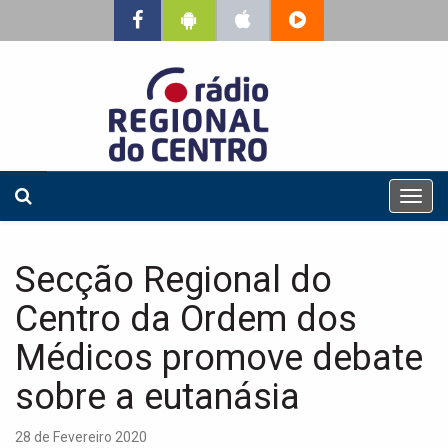
T
o
g
g
Secção Regional do
l
e
Centro da Ordem dos
n
a
Médicos promove debate
v
sobre a eutanásia
i
g
a
28 de Fevereiro 2020