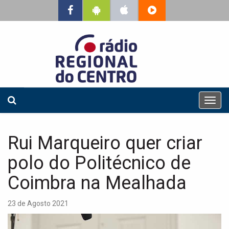
T
o
g
g
Rui Marqueiro quer criar
l
e
polo do Politécnico de
n
a
Coimbra na Mealhada
v
i
23 de Agosto 2021
g
a