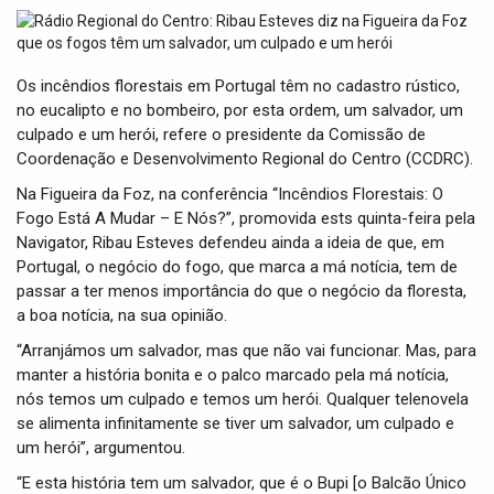
t
i
o
n
Os incêndios florestais em Portugal têm no cadastro rústico,
no eucalipto e no bombeiro, por esta ordem, um salvador, um
culpado e um herói, refere o presidente da Comissão de
Coordenação e Desenvolvimento Regional do Centro (CCDRC).
Na Figueira da Foz, na conferência “Incêndios Florestais: O
Fogo Está A Mudar – E Nós?”, promovida ests quinta-feira pela
Navigator, Ribau Esteves defendeu ainda a ideia de que, em
Portugal, o negócio do fogo, que marca a má notícia, tem de
passar a ter menos importância do que o negócio da floresta,
a boa notícia, na sua opinião.
“Arranjámos um salvador, mas que não vai funcionar. Mas, para
manter a história bonita e o palco marcado pela má notícia,
nós temos um culpado e temos um herói. Qualquer telenovela
se alimenta infinitamente se tiver um salvador, um culpado e
um herói”, argumentou.
“E esta história tem um salvador, que é o Bupi [o Balcão Único