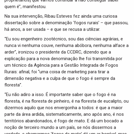
proprietários] que vamos continuar a não conseguir saber
quem é”, manifestou.
Na sua intervenção, Ribau Esteves fez ainda uma curiosa
dissertação sobre a denominação ‘fogos rurais’ – que passou,
há anos, a ser usada – e que se recusa a utilizar.
“Eu sou engenheiro zootécnico, sou das ciências agrárias, e
nunca vi nenhuma couve, nenhuma abóbora, nenhuma alface a
arder”, ironizou o presidente da CCDRC, dizendo que a
explicação para a nova denominação lhe foi transmitida por
um técnico da Agência para a Gestão Integrada de Fogos
Rurais: afinal, foi “uma coisa de marketing para tirar a
dimensão negativa e a culpa de que o fogo é sempre da
floresta”.
“Eu não adiro a isso. É importante saber que o fogo é na
floresta, é na floresta de pinheiro, é na floresta de eucalipto, ou
dizermos aquilo que nos envergonha a todos: é que a maior
parte da área ardida, sistematicamente, ano após ano, é nos
territórios abandonados, é fogo de mato. E dá um bocado a
noção de terceiro mundo a um país, se nós dissermos a