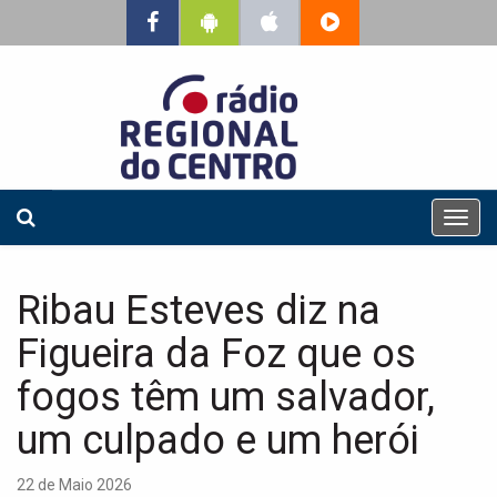
T
o
g
g
Ribau Esteves diz na
l
e
Figueira da Foz que os
n
a
fogos têm um salvador,
v
um culpado e um herói
i
g
a
22 de Maio 2026