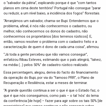
o “salvador da pátria”, explicando porque é que “com tantos
planos em cima deste território” Portugal não consegue “parar
ou reduzir, a um nível baixo, a incidência dos fogos” florestais.
“Arranjámos um salvador, chama-se Bupi. Entendemos que o
problema, afinal, é nós não conhecermos o cadastro, ou
melhor, não conhecermos os donos do cadastro, não
conhecermos os proprietários [dos terrenos rústicos]. E,
então, vamos resolver o problema com o cadastro feito e a
caracterização de quem é dono de cada uma coisa”, afirmou.
“Já toda a gente percebeu que não vamos conseguir”,
enfatizou Ribau Esteves, estimando que o país atingirá, “talvez,
na média (…) pelos 50%” de cadastro rústico realizado.
Essa percentagem, alegou, deriva do facto do financiamento
da operação do Bupi, por via do “famoso PRR”, o Plano de
Recuperação e Resiliência, estar a meses de terminar.
“A grande questão continua a ser o que é que o Estado faz, o
que é que nós conseguimos, como país – o tal ‘nós’ do lema
da conferência [de hoje] – fazer para agir sobre os tais 50% [de