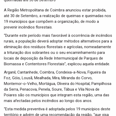
t
i
A Região Metropolitana de Coimbra anunciou estar proibida,
o
até 30 de Setembro, a realização de queimas e queimadas nos
n
19 municípios que compõem a organização, de modo a
prevenir incêndios florestais.
“Durante este período mais favorável à ocorrência de incêndios
rurais, a população deverá adoptar métodos alternativos para a
eliminação dos resíduos florestais e agrícolas, nomeadamente
a trituração dos sobrantes ou o seu encaminhamento para
locais de deposição da Rede Intermunicipal de Parques de
Biomassa e Contentores Florestais”, explicou aquela entidade.
Arganil, Cantanhede, Coimbra, Condeixa-a-Nova, Figueira da
Foz, Góis, Lousã, Mealhada, Mira, Miranda do Corvo,
Montemor-o-Velho, Mortágua, Oliveira do Hospital, Pampilhosa
da Serra, Penacova, Penela, Soure, Tábua e Vila Nova de
Poiares são os municípios que integram esta região, uma das
mais afectadas pelos incêndios ao longo dos anos.
“Esta medida preventiva é adoptada pelos 19 municípios deste
território e advém de uma recomendação da região, “que visa