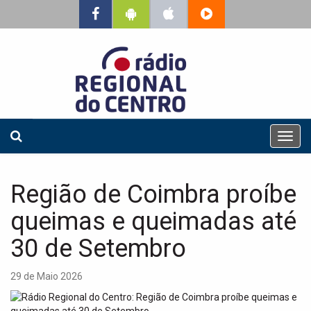
T
o
g
g
Região de Coimbra proíbe
l
e
queimas e queimadas até
n
a
30 de Setembro
v
i
29 de Maio 2026
g
a