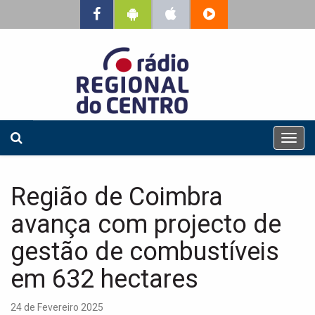
T
o
g
g
Região de Coimbra
l
e
avança com projecto de
n
a
gestão de combustíveis
v
em 632 hectares
i
g
a
24 de Fevereiro 2025