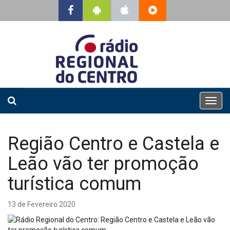
T
o
g
g
Região Centro e Castela e
l
e
Leão vão ter promoção
n
a
turística comum
v
i
13 de Fevereiro 2020
g
a