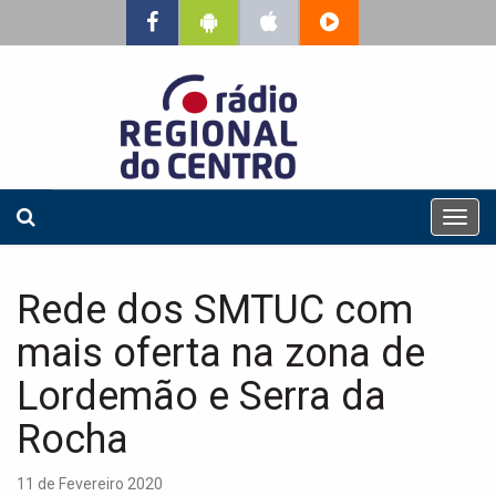
T
o
g
g
Rede dos SMTUC com
l
e
mais oferta na zona de
n
a
Lordemão e Serra da
v
Rocha
i
g
a
11 de Fevereiro 2020