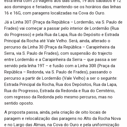
esta linha com 25 viagens aos dias úteis, 19 aos sábados e 12
aos domingos e feriados, mantendo-se os horários das linhas
16 e 16G, com paragens localizadas na Cova do Ouro.
Já a Linha 30T (Praça da República – Lordemão, via S. Paulo de
Frades) vai começar a passar pelo interior de Lordemão (Rua
do Progresso) e pela Rua da Lapa, Rua do Depósito e Estrada
Principal da Rocha até Vale Velho. Será, ainda, alterado o
percurso da Linha 30 (Praça da República – Carapinheira da
Serra, via S. Paulo de Frades), com suspensão do trajecto
entre Lordemão e a Carapinheira da Serra – que passa a ser
servido pela linha 19T – e fusão com a Linha 30R (Praça da
República – Redonda, via S. Paulo de Frades), passando o
percurso a partir de Lordemão (Vale Velho) a ser o seguinte:
Estrada Principal da Rocha, Rua dos Depósitos, Rua da Lapa,
Rua do Progresso, Estrada da Redonda e Rua do Cemitério,
com regresso da Redonda pelo mesmo percurso, mas no
sentido oposto.
A proposta passa, ainda, pela criação de oito locais de
paragem e relocalização das paragens no Alto da Rocha Nova
e no Largo das Almas, na Cova do Ouro e pela uniformização