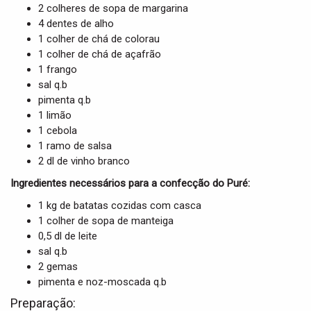
t
2 colheres de sopa de margarina
i
4 dentes de alho
o
1 colher de chá de colorau
n
1 colher de chá de açafrão
1 frango
sal q.b
pimenta q.b
1 limão
1 cebola
1 ramo de salsa
2 dl de vinho branco
Ingredientes necessários para a confecção do Puré:
1 kg de batatas cozidas com casca
1 colher de sopa de manteiga
0,5 dl de leite
sal q.b
2 gemas
pimenta e noz-moscada q.b
Preparação: