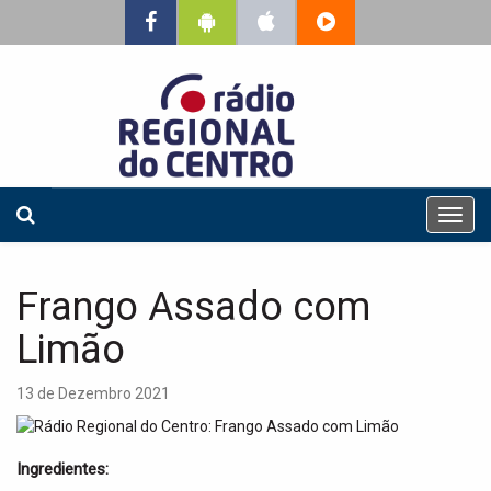
T
o
g
g
Frango Assado com
l
e
Limão
n
a
13 de Dezembro 2021
v
i
g
Ingredientes:
a