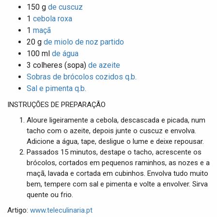
t
150 g
de cuscuz
i
1
cebola roxa
o
1
maçã
n
20 g
de miolo de noz partido
100 ml
de água
3 colheres (sopa)
de azeite
Sobras de brócolos cozidos q.b.
Sal e pimenta q.b.
INSTRUÇÕES DE PREPARAÇÃO
Aloure ligeiramente a cebola, descascada e picada, num
tacho com o azeite, depois junte o cuscuz e envolva.
Adicione a água, tape, desligue o lume e deixe repousar.
Passados 15 minutos, destape o tacho, acrescente os
brócolos, cortados em pequenos raminhos, as nozes e a
maçã, lavada e cortada em cubinhos. Envolva tudo muito
bem, tempere com sal e pimenta e volte a envolver. Sirva
quente ou frio.
Artigo:
www.teleculinaria.pt