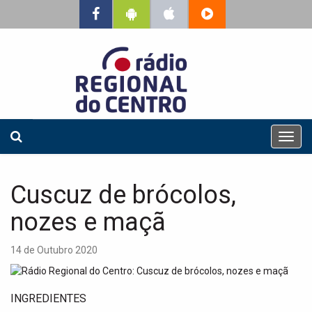
T
o
g
g
Cuscuz de brócolos,
l
e
nozes e maçã
n
a
14 de Outubro 2020
v
i
g
INGREDIENTES
a