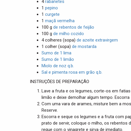
4
rabanetes
1
pepino
1
curgete
1
maçã vermelha
100 g
de rebentos de feijão
100 g
de milho cozido
4 colheres (sopa)
de azeite extravirgem
1 colher (sopa)
de mostarda
Sumo de 1 lima
Sumo de 1 limão
Miolo de noz q.b.
Sal e pimenta rosa em grão q.b.
INSTRUÇÕES DE PREPARAÇÃO
Lave a fruta e os legumes, corte-os em fatias
limão e deixe demolhar algum tempo. Escorra o
Com uma vara de arames, misture bem a mosta
Reserve.
Escorra e seque os legumes e a fruta com pa
prato de servir, coloque o milho, os rebentos 
regue com o vinagrete e sirva de imediato.