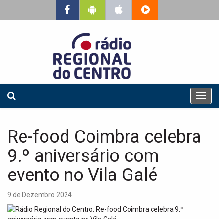
T
o
g
g
Re-food Coimbra celebra
l
e
9.º aniversário com
n
a
evento no Vila Galé
v
i
9 de Dezembro 2024
g
a