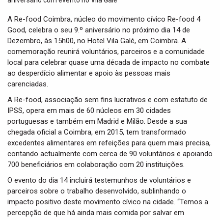
t
i
A Re-food Coimbra, núcleo do movimento cívico Re-food 4
o
Good, celebra o seu 9.º aniversário no próximo dia 14 de
n
Dezembro, às 15h00, no Hotel Vila Galé, em Coimbra. A
comemoração reunirá voluntários, parceiros e a comunidade
local para celebrar quase uma década de impacto no combate
ao desperdício alimentar e apoio às pessoas mais
carenciadas.
A Re-food, associação sem fins lucrativos e com estatuto de
IPSS, opera em mais de 60 núcleos em 30 cidades
portuguesas e também em Madrid e Milão. Desde a sua
chegada oficial a Coimbra, em 2015, tem transformado
excedentes alimentares em refeições para quem mais precisa,
contando actualmente com cerca de 90 voluntários e apoiando
700 beneficiários em colaboração com 20 instituições.
O evento do dia 14 incluirá testemunhos de voluntários e
parceiros sobre o trabalho desenvolvido, sublinhando o
impacto positivo deste movimento cívico na cidade. “Temos a
percepção de que há ainda mais comida por salvar em