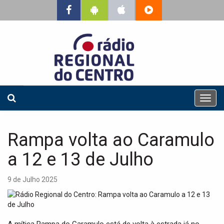
T
o
g
g
Rampa volta ao Caramulo
l
e
a 12 e 13 de Julho
n
a
9 de Julho 2025
v
i
g
a