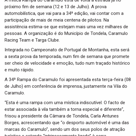
A mítica Rampa do Caramulo está de volta à estrada já no
t
próximo fim de semana (12 e 13 de Julho). A prova
i
automobilística, que vai para a 34ª edição, vai contar com a
o
n
participação de mais de meia centena de pilotos. Na
assistência estima-se que estejam mais uma vez milhares de
pessoas. A organização é do Município de Tondela, Caramulo
Racing Team e Targa Clube.
Integrada no Campeonato de Portugal de Montanha, esta será
a sexta prova da temporada, num fim de semana que promete
ser cheio de velocidade e emoção, tudo num traçado histórico
e muito rápido.
A 34ª Rampa do Caramulo foi apresentada esta terça-feira (08
de Julho) em conferência de imprensa, justamente na Vila do
Caramulo.
“Esta é uma rampa com uma mística indiscutível. O facto de
estar associada à vila também a torna especial e diferente”,
frisou a presidente da Câmara de Tondela, Carla Antunes
Borges, acrescentando que “o desporto automóvel é uma das
marcas do Caramulo”, sendo um dos seus polos de atração