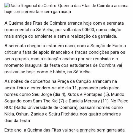
t
i
o
n
A Queima das Fitas de Coimbra arranca hoje com a serenata
monumental na Sé Velha, por volta das 00h00, numa edição
mais amiga do ambiente e sem a realização da garraiada.
A serenata chegou a estar em risco, com a Secção de Fado a
criticar a falta de apoio financeiro e fracas condições para os
seus grupos, mas a situação acabou por ser resolvida e o
momento inaugural da festa dos estudantes de Coimbra vai
realizar-se hoje, como é hábito, na Sé Velha.
As noites de concertos na Praça da Canção arrancam na
sexta-feira e estendem-se até dia 11, passando pelo palco
nomes como Seu Jorge (dia 4), Xutos e Pontapés (5), Mundo
Segundo com Sam The Kid (7) e Daniela Mercury (11). No Palco
RUC (Rádio Universidade de Coimbra), passam nomes como
Nídia, Oshun, Zanias e Scúru Fitchádu, nos quatro primeiros
dias da festa.
Este ano, a Queima das Fitas vai ser a primeira sem garraiada,