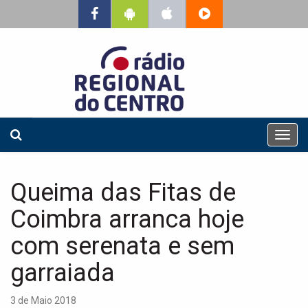
T
o
g
g
Queima das Fitas de
l
e
Coimbra arranca hoje
n
a
com serenata e sem
v
garraiada
i
g
a
3 de Maio 2018