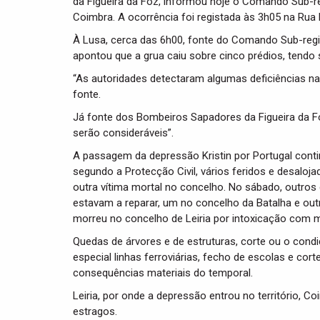
da Figueira da Foz, informou hoje o Comando Sub-re
Coimbra. A ocorrência foi registada às 3h05 na Rua
À Lusa, cerca das 6h00, fonte do Comando Sub-regi
apontou que a grua caiu sobre cinco prédios, tendo 
“As autoridades detectaram algumas deficiências na
fonte.
Já fonte dos Bombeiros Sapadores da Figueira da F
serão consideráveis”.
A passagem da depressão Kristin por Portugal conti
segundo a Protecção Civil, vários feridos e desalo
outra vítima mortal no concelho. No sábado, outro
estavam a reparar, um no concelho da Batalha e 
morreu no concelho de Leiria por intoxicação com
Quedas de árvores e de estruturas, corte ou o cond
especial linhas ferroviárias, fecho de escolas e cor
consequências materiais do temporal.
Leiria, por onde a depressão entrou no território, 
estragos.