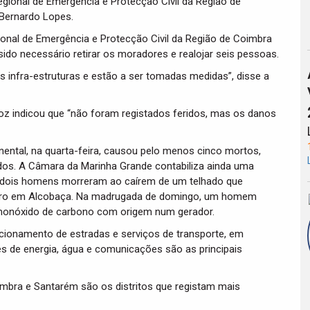
gional de Emergência e Protecção Civil da Região de
 Bernardo Lopes.
onal de Emergência e Protecção Civil da Região de Coimbra
sido necessário retirar os moradores e realojar seis pessoas.
s infra-estruturas e estão a ser tomadas medidas”, disse a
oz indicou que “não foram registados feridos, mas os danos
nental, na quarta-feira, causou pelo menos cinco mortos,
jados. A Câmara da Marinha Grande contabiliza ainda uma
s dois homens morreram ao caírem de um telhado que
outro em Alcobaça. Na madrugada de domingo, um homem
 monóxido de carbono com origem num gerador.
icionamento de estradas e serviços de transporte, em
tes de energia, água e comunicações são as principais
Coimbra e Santarém são os distritos que registam mais