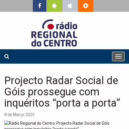
T
o
g
g
Projecto Radar Social de
l
e
Góis prossegue com
n
a
inquéritos “porta a porta”
v
i
8 de Março 2025
g
a