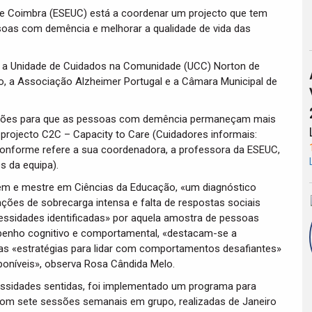
de Coimbra (ESEUC) está a coordenar um projecto que tem
soas com demência e melhorar a qualidade de vida das
m a Unidade de Cuidados na Comunidade (UCC) Norton de
o, a Associação Alzheimer Portugal e a Câmara Municipal de
ondições para que as pessoas com demência permaneçam mais
projecto C2C – Capacity to Care (Cuidadores informais:
conforme refere a sua coordenadora, a professora da ESEUC,
 da equipa).
m e mestre em Ciências da Educação, «um diagnóstico
tuações de sobrecarga intensa e falta de respostas sociais
cessidades identificadas» por aquela amostra de pessoas
penho cognitivo e comportamental, «destacam-se a
as «estratégias para lidar com comportamentos desafiantes»
oníveis», observa Rosa Cândida Melo.
ssidades sentidas, foi implementado um programa para
 com sete sessões semanais em grupo, realizadas de Janeiro