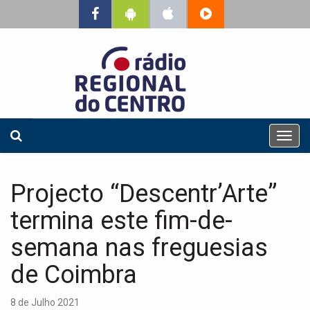
T
o
g
g
Projecto “Descentr’Arte”
l
e
termina este fim-de-
n
a
semana nas freguesias
v
de Coimbra
i
g
a
8 de Julho 2021