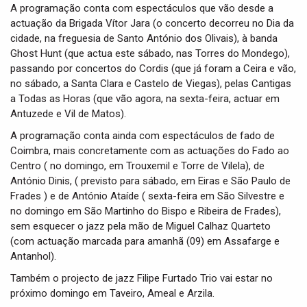
A programação conta com espectáculos que vão desde a
actuação da Brigada Vítor Jara (o concerto decorreu no Dia da
cidade, na freguesia de Santo António dos Olivais), à banda
Ghost Hunt (que actua este sábado, nas Torres do Mondego),
passando por concertos do Cordis (que já foram a Ceira e vão,
no sábado, a Santa Clara e Castelo de Viegas), pelas Cantigas
a Todas as Horas (que vão agora, na sexta-feira, actuar em
Antuzede e Vil de Matos).
A programação conta ainda com espectáculos de fado de
Coimbra, mais concretamente com as actuações do Fado ao
Centro ( no domingo, em Trouxemil e Torre de Vilela), de
António Dinis, ( previsto para sábado, em Eiras e São Paulo de
Frades ) e de António Ataíde ( sexta-feira em São Silvestre e
no domingo em São Martinho do Bispo e Ribeira de Frades),
sem esquecer o jazz pela mão de Miguel Calhaz Quarteto
(com actuação marcada para amanhã (09) em Assafarge e
Antanhol).
Também o projecto de jazz Filipe Furtado Trio vai estar no
próximo domingo em Taveiro, Ameal e Arzila.