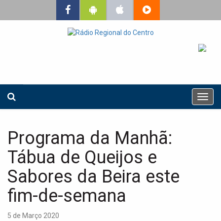
T
o
g
g
Programa da Manhã:
l
e
Tábua de Queijos e
n
a
Sabores da Beira este
v
fim-de-semana
i
g
a
5 de Março 2020