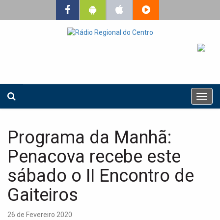
T
o
g
g
Programa da Manhã:
l
e
Penacova recebe este
n
a
sábado o II Encontro de
v
Gaiteiros
i
g
a
26 de Fevereiro 2020