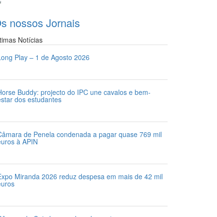
s nossos
Jornais
ltimas
Notícias
Long Play – 1 de Agosto 2026
 de Agosto 2026
Horse Buddy: projecto do IPC une cavalos e bem-
estar dos estudantes
1 de Julho 2026
Câmara de Penela condenada a pagar quase 769 mil
euros à APIN
1 de Julho 2026
Expo Miranda 2026 reduz despesa em mais de 42 mil
euros
1 de Julho 2026