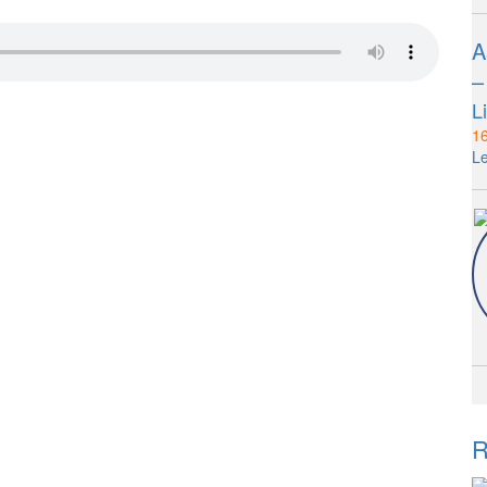
A
–
L
1
Le
R