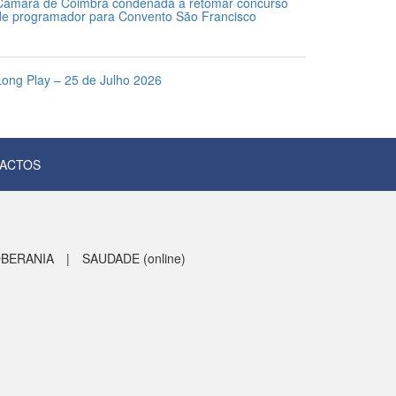
Câmara de Coimbra condenada a retomar concurso
de programador para Convento São Francisco
1 de Julho 2026
Long Play – 25 de Julho 2026
5 de Julho 2026
ACTOS
BERANIA
|
SAUDADE (online)