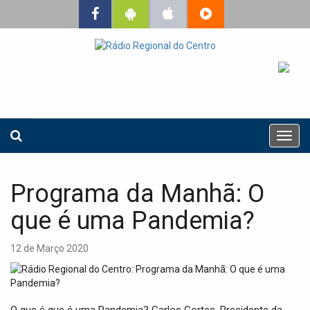
T
o
g
g
Programa da Manhã: O
l
e
que é uma Pandemia?
n
a
12 de Março 2020
v
i
g
a