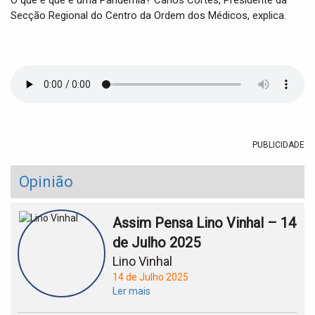
O que é que é uma Pandemia? Carlos Cortes, Presidente da
t
Secção Regional do Centro da Ordem dos Médicos, explica.
i
o
n
PUBLICIDADE
Opinião
Assim Pensa Lino Vinhal – 14
de Julho 2025
Lino Vinhal
14 de Julho 2025
Ler mais