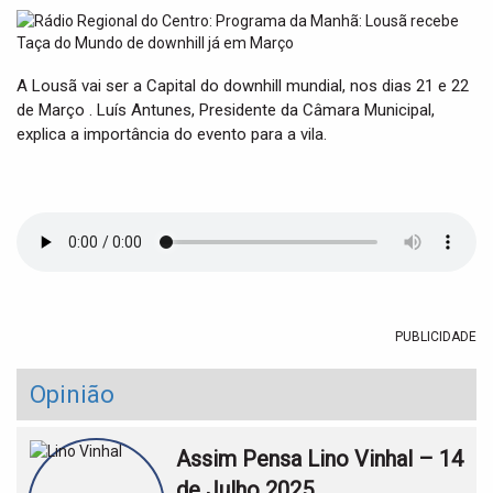
t
i
o
n
A Lousã vai ser a Capital do downhill mundial, nos dias 21 e 22
de Março . Luís Antunes, Presidente da Câmara Municipal,
explica a importância do evento para a vila.
PUBLICIDADE
Opinião
Assim Pensa Lino Vinhal – 14
de Julho 2025