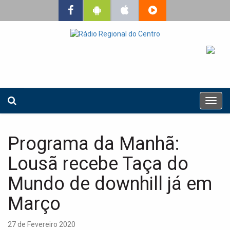
T
o
g
g
Programa da Manhã:
l
e
Lousã recebe Taça do
n
a
Mundo de downhill já em
v
Março
i
g
a
27 de Fevereiro 2020