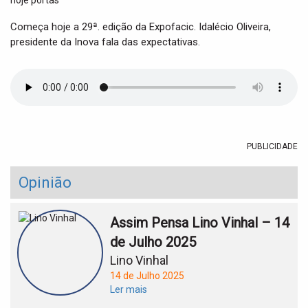
t
i
Começa hoje a 29ª. edição da Expofacic. Idalécio Oliveira,
o
presidente da Inova fala das expectativas.
n
PUBLICIDADE
Opinião
Assim Pensa Lino Vinhal – 14
de Julho 2025
Lino Vinhal
14 de Julho 2025
Ler mais