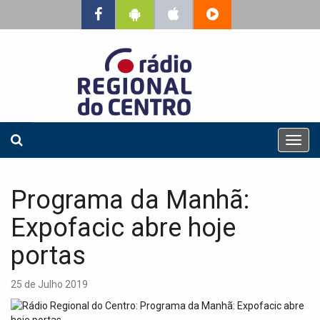
T
o
g
g
Programa da Manhã:
l
e
Expofacic abre hoje
n
a
portas
v
i
25 de Julho 2019
g
a