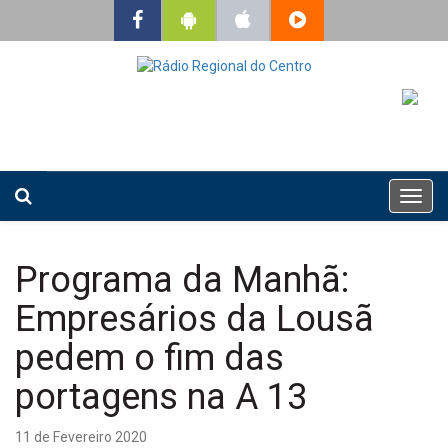
T
o
g
g
Programa da Manhã:
l
e
Empresários da Lousã
n
a
pedem o fim das
v
portagens na A 13
i
g
a
11 de Fevereiro 2020