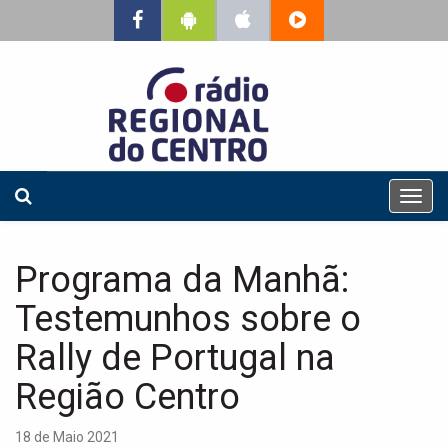
T
o
g
g
Programa da Manhã:
l
e
Testemunhos sobre o
n
a
Rally de Portugal na
v
Região Centro
i
g
a
18 de Maio 2021