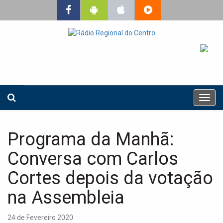
T
o
g
g
Programa da Manhã:
l
e
Conversa com Carlos
n
a
Cortes depois da votação
v
na Assembleia
i
g
a
24 de Fevereiro 2020