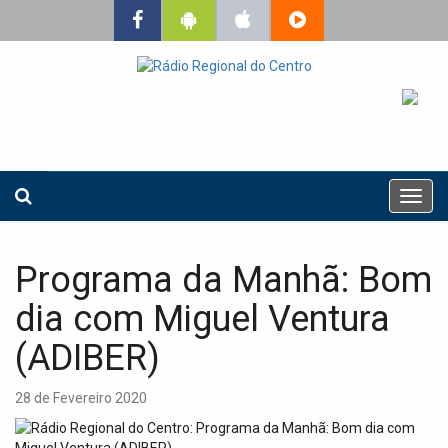
T
o
g
g
Programa da Manhã: Bom
l
e
dia com Miguel Ventura
n
a
(ADIBER)
v
i
28 de Fevereiro 2020
g
a