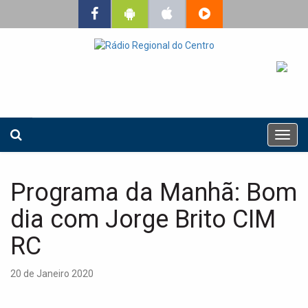
T
o
g
g
Programa da Manhã: Bom
l
e
dia com Jorge Brito CIM
n
a
RC
v
i
20 de Janeiro 2020
g
a