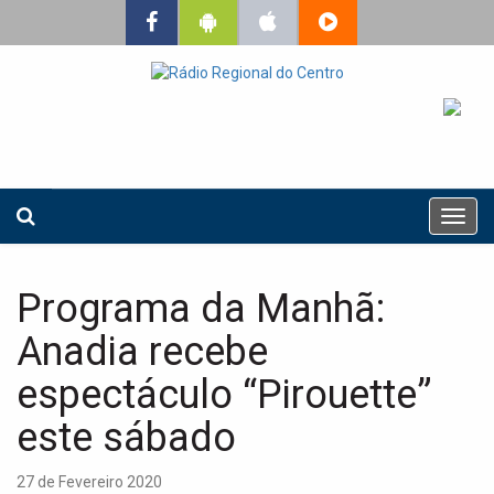
T
o
g
g
Programa da Manhã:
l
e
Anadia recebe
n
a
espectáculo “Pirouette”
v
este sábado
i
g
a
27 de Fevereiro 2020