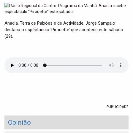
t
i
o
n
Anadia, Terra de Paixões e de Actividade. Jorge Sampaio
destaca o espéctaculo ‘Pirouette’ que acontece este sábado
(29).
PUBLICIDADE
Opinião