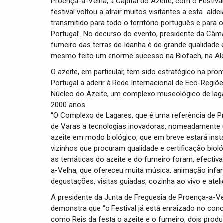
Proença-a-Velha, a Capital do Azeite, com o Festiva
festival voltou a atrair muitos visitantes a esta al
transmitido para todo o território português e par
Portugal’. No decurso do evento, presidente da Câm
fumeiro das terras de Idanha é de grande qualidade e 
mesmo feito um enorme sucesso na Biofach, na Alema
O azeite, em particular, tem sido estratégico na p
Portugal a aderir à Rede Internacional de Eco-Regiõe
Núcleo do Azeite, um complexo museológico de laga
2000 anos.
“O Complexo de Lagares, que é uma referência de P
de Varas a tecnologias inovadoras, nomeadamente
azeite em modo biológico, que em breve estará inst
vizinhos que procuram qualidade e certificação biol
as temáticas do azeite e do fumeiro foram, efectiv
a-Velha, que ofereceu muita música, animação infant
degustações, visitas guiadas, cozinha ao vivo e ateli
A presidente da Junta de Freguesia de Proença-a-Ve
demonstra que “o Festival já está enraizado no con
como Reis da festa o azeite e o fumeiro, dois pro