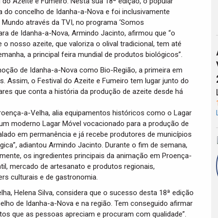
l do Azeite e Fumeiro. Nesta sua 18ª edição, o popular
deia do concelho de Idanha-a-Nova e foi inclusivamente
a o Mundo através da TVI, no programa ‘Somos
ara de Idanha-a-Nova, Armindo Jacinto, afirmou que “o
o nosso azeite, que valoriza o olival tradicional, tem até
nha, a principal feira mundial de produtos biológicos”.
romoção de Idanha-a-Nova como Bio-Região, a primeira em
s. Assim, o Festival do Azeite e Fumeiro tem lugar junto do
res que conta a história da produção de azeite desde há
roença-a-Velha, alia equipamentos históricos como o Lagar
 um moderno Lagar Móvel vocacionado para a produção de
alado em permanência e já recebe produtores de municípios
ógica”, adiantou Armindo Jacinto. Durante o fim de semana,
amente, os ingredientes principais da animação em Proença-
il, mercado de artesanato e produtos regionais,
ers culturais e de gastronomia.
lha, Helena Silva, considera que o sucesso desta 18ª edição
celho de Idanha-a-Nova e na região. Tem conseguido afirmar
dutos que as pessoas apreciam e procuram com qualidade”.