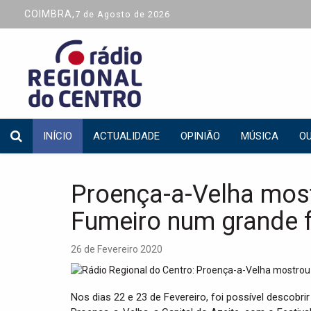
COIMBRA,
7 de Agosto de 2026
INÍCIO
ACTUALIDADE
OPINIÃO
MÚSICA
OU
Proença-a-Velha most
Fumeiro num grande f
26 de Fevereiro 2020
Nos dias 22 e 23 de Fevereiro, foi possível descob