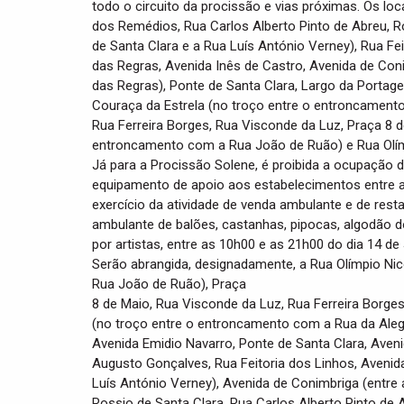
todo o circuito da procissão e vias próximas. Os lo
dos Remédios, Rua Carlos Alberto Pinto de Abreu, Ro
de Santa Clara e a Rua Luís António Verney), Rua Fe
das Regras, Avenida Inês de Castro, Avenida de Con
das Regras), Ponte de Santa Clara, Largo da Portage
Couraça da Estrela (no troço entre o entroncamento
Rua Ferreira Borges, Rua Visconde da Luz, Praça 8 d
entroncamento com a Rua João de Ruão) e Rua Olím
Já para a Procissão Solene, é proibida a ocupação 
equipamento de apoio aos estabelecimentos entre as
exercício da atividade de venda ambulante e de rest
ambulante de balões, castanhas, pipocas, algodão d
por artistas, entre as 10h00 e as 21h00 do dia 14 de
Serão abrangida, designadamente, a Rua Olímpio Nico
Rua João de Ruão), Praça
8 de Maio, Rua Visconde da Luz, Rua Ferreira Borge
(no troço entre o entroncamento com a Rua da Alegri
Avenida Emidio Navarro, Ponte de Santa Clara, Aven
Augusto Gonçalves, Rua Feitoria dos Linhos, Avenida
Luís António Verney), Avenida de Conimbriga (entre
Rossio de Santa Clara, Rua Carlos Alberto Pinto de