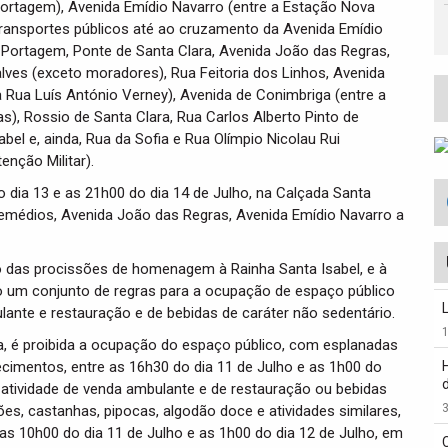
ortagem), Avenida Emídio Navarro (entre a Estação Nova
transportes públicos até ao cruzamento da Avenida Emídio
 Portagem, Ponte de Santa Clara, Avenida João das Regras,
ves (exceto moradores), Rua Feitoria dos Linhos, Avenida
a Rua Luís António Verney), Avenida de Conimbriga (entre a
), Rossio de Santa Clara, Rua Carlos Alberto Pinto de
el e, ainda, Rua da Sofia e Rua Olímpio Nicolau Rui
nção Militar).
o dia 13 e as 21h00 do dia 14 de Julho, na Calçada Santa
emédios, Avenida João das Regras, Avenida Emídio Navarro a
o das procissões de homenagem à Rainha Santa Isabel, e à
o um conjunto de regras para a ocupação de espaço público
ulante e restauração e de bebidas de caráter não sedentário.
ia, é proibida a ocupação do espaço público, com esplanadas
cimentos, entre as 16h30 do dia 11 de Julho e as 1h00 do
a atividade de venda ambulante e de restauração ou bebidas
3
ões, castanhas, pipocas, algodão doce e atividades similares,
as 10h00 do dia 11 de Julho e as 1h00 do dia 12 de Julho, em