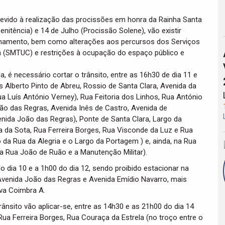
evido à realização das procissões em honra da Rainha Santa
enitência) e 14 de Julho (Procissão Solene), vão existir
ionamento, bem como alterações aos percursos dos Serviços
 (SMTUC) e restrições à ocupação do espaço público e
ia, é necessário cortar o trânsito, entre as 16h30 de dia 11 e
s Alberto Pinto de Abreu, Rossio de Santa Clara, Avenida da
ua Luís António Verney), Rua Feitoria dos Linhos, Rua António
o das Regras, Avenida Inês de Castro, Avenida de
enida João das Regras), Ponte de Santa Clara, Largo da
a da Sota, Rua Ferreira Borges, Rua Visconde da Luz e Rua
da Rua da Alegria e o Largo da Portagem ) e, ainda, na Rua
 a Rua João de Ruão e a Manutenção Militar).
o dia 10 e a 1h00 do dia 12, sendo proibido estacionar na
Avenida João das Regras e Avenida Emídio Navarro, mais
va Coimbra A.
rânsito vão aplicar-se, entre as 14h30 e as 21h00 do dia 14
Rua Ferreira Borges, Rua Couraça da Estrela (no troço entre o