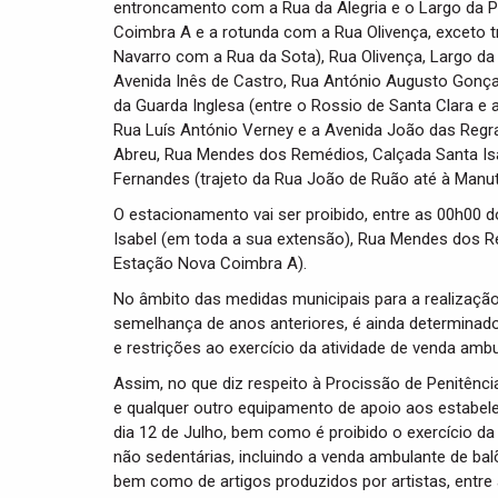
entroncamento com a Rua da Alegria e o Largo da P
Coimbra A e a rotunda com a Rua Olivença, exceto 
Navarro com a Rua da Sota), Rua Olivença, Largo da
Avenida Inês de Castro, Rua António Augusto Gonçal
da Guarda Inglesa (entre o Rossio de Santa Clara e 
Rua Luís António Verney e a Avenida João das Regras
Abreu, Rua Mendes dos Remédios, Calçada Santa Isab
Fernandes (trajeto da Rua João de Ruão até à Manute
O estacionamento vai ser proibido, entre as 00h00 d
Isabel (em toda a sua extensão), Rua Mendes dos R
Estação Nova Coimbra A).
No âmbito das medidas municipais para a realizaçã
semelhança de anos anteriores, é ainda determinad
e restrições ao exercício da atividade de venda amb
Assim, no que diz respeito à Procissão de Penitênc
e qualquer outro equipamento de apoio aos estabele
dia 12 de Julho, bem como é proibido o exercício d
não sedentárias, incluindo a venda ambulante de bal
bem como de artigos produzidos por artistas, entre 