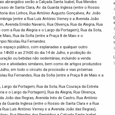
cais abrangidos serão a Calçada Santa Isabel, Rua Mendes
ssio de Santa Clara, Av. da Guarda Inglesa (entre o Rossio
3
itoria dos Linhos, Rua António Augusto Gonçalves, Av. João
imbriga (entre a Rua Luís António Verney e a Avenida João
m, Avenida Emídio Navarro, Rua Olivença, Rua da Alegria, Rua
3
 com a Rua da Alegria e o Largo da Portagem), Rua da Sota,
e Maio, Rua da Sofia (entre a Praça 8 de Maio e o
pio Nicolau Rui Fernandes.
do espaço público, com esplanadas e qualquer outro
3
 14h00 e as 21h00 do dia 14 de Julho, e proibição do
auração ou bebidas não sedentárias, incluindo a venda
2
oce e atividades similares, bem como de artigos produzidos
 Julho, em todo o circuito da procissão e vias próximas.
lau Rui Fernandes, Rua da Sofia (entre a Praça 8 de Maio e a
s, Largo da Portagem, Rua da Sota, Rua Couraça da Estrela
a e o Largo da Portagem), Rua da Alegria, Rua Olivença,
ida João das Regras, Avenida Inês de Castro, Rua António
 da Guarda Inglesa (entre o Rossio de Santa Clara e a Rua
 a Rua Luís António Verney e a Avenida João das Regras),
 Abreu, Rua Mendes dos Remédios e Calçada Santa Isabel.