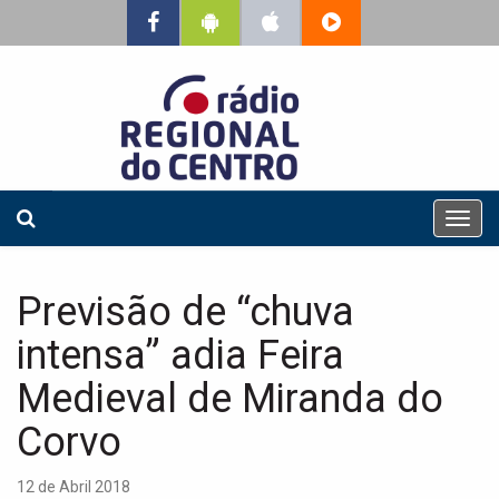
T
o
g
g
Previsão de “chuva
l
e
intensa” adia Feira
n
a
Medieval de Miranda do
v
Corvo
i
g
a
12 de Abril 2018