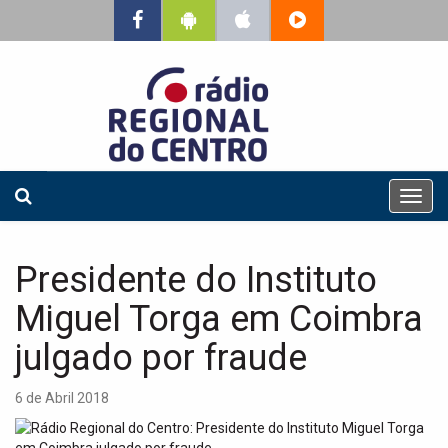
T
o
g
g
Presidente do Instituto
l
e
Miguel Torga em Coimbra
n
a
julgado por fraude
v
i
6 de Abril 2018
g
a