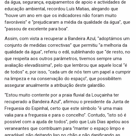
da água, segurança, equipamentos de apoio e actividades de
educação ambiental, recordou Luís Matias, alegando que
“houve um ano em que os indicadores não foram muito
favoráveis” e “prejudicaram a média da qualidade da água”, que
“passou de excelente para boa”.
Assim, com vista a recuperar a Bandeira Azul, “adoptámos um
conjunto de medidas correctivas” que permitiu “a melhoria da
qualidade da água”, referiu o edil, sublinhando que “de resto, no
que respeita aos outros parâmetros, tivemos sempre uma
avaliação elevadíssima”, pelo que lembrou que aquele local “é
de todos” e, por isso, “cada um de nós tem um papel a cumprir
na limpeza e na conservação do espaço”, que possibilitem
assegurar anualmente a atribuição deste galardão.
“Estou muito contente por a praia fluvial da Louçainha ter
recuperado a Bandeira Azul”, afirmou o presidente da Junta de
Freguesia do Espinhal, certo que este símbolo “é uma mais
valia para a freguesia e para o concelho”. Contudo, “isto só é
possível com a ajuda de todos”, pelo que Luís Dias apelou aos
veraneantes que contribuam para “manter o espaço limpo e
agradável, não deitando lixo no chão e não danificando as