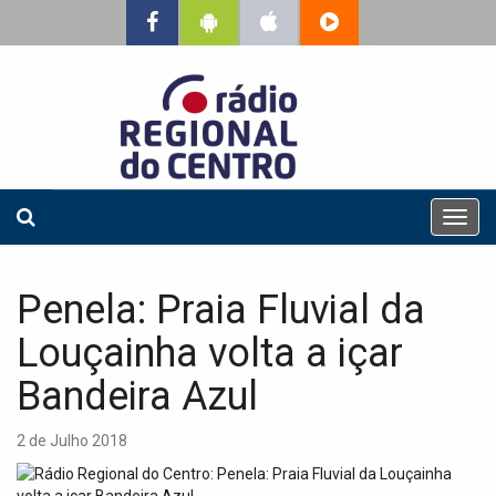
T
o
g
g
Penela: Praia Fluvial da
l
e
Louçainha volta a içar
n
a
Bandeira Azul
v
i
2 de Julho 2018
g
a