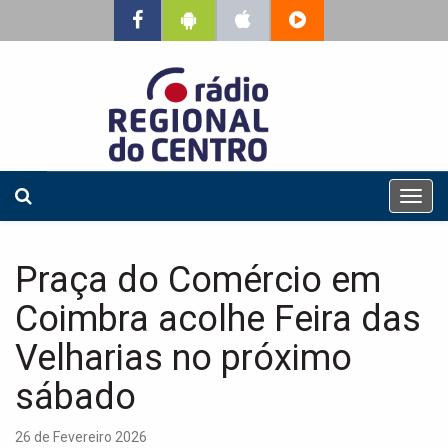
T
o
g
g
Praça do Comércio em
l
e
Coimbra acolhe Feira das
n
a
Velharias no próximo
v
sábado
i
g
a
26 de Fevereiro 2026