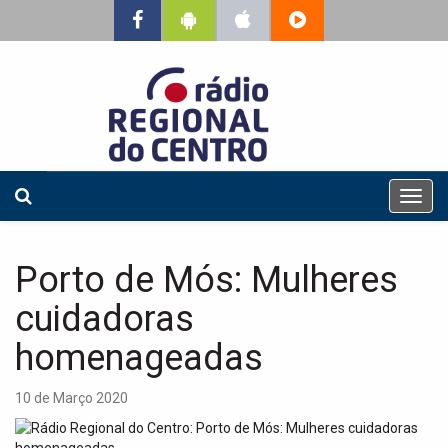
T
o
g
g
Porto de Mós: Mulheres
l
e
cuidadoras
n
a
homenageadas
v
i
10 de Março 2020
g
a