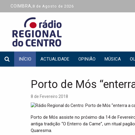
COIMBRA,
8 de Agosto de 2026
INÍCIO
ACTUALIDADE
OPINIÃO
MÚSICA
OU
Porto de Mós “enterra
8 de Fevereiro 2018
Porto de Mós assiste no próximo dia 14 de Fevereiro
antiga tradição “O Enterro da Carne”, um ritual pagã
Quaresma.