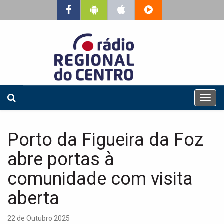
T
o
g
g
Porto da Figueira da Foz
l
e
abre portas à
n
a
comunidade com visita
v
aberta
i
g
a
22 de Outubro 2025