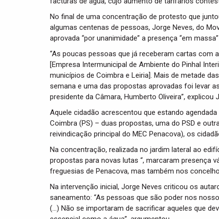
facturas de água, cujo aumento de tarifários contes
No final de uma concentração de protesto que juntou
algumas centenas de pessoas, Jorge Neves, do Mov
aprovada “por unanimidade” a presença “em massa”
“As poucas pessoas que já receberam cartas com a n
[Empresa Intermunicipal de Ambiente do Pinhal Inte
municípios de Coimbra e Leiria]. Mais de metade da
semana e uma das propostas aprovadas foi levar as
presidente da Câmara, Humberto Oliveira”, explicou 
Aquele cidadão acrescentou que estando agendada p
Coimbra (PS) – duas propostas, uma do PSD e outra
reivindicação principal do MEC Penacova), os cidad
Na concentração, realizada no jardim lateral ao edif
propostas para novas lutas “, marcaram presença v
freguesias de Penacova, mas também nos concelhos 
Na intervenção inicial, Jorge Neves criticou os aut
saneamento: “As pessoas que são poder nos nossos
(…) Não se importaram de sacrificar aqueles que d