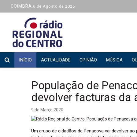
COIMBRA,
6 de Agosto de 2026
INÍCIO
ACTUALIDADE
OPINIÃO
MÚSICA
OU
População de Penaco
devolver facturas da
9 de Março 2020
Um grupo de cidadãos de Penacova vai devolver ao p