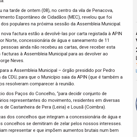
ta.
 na tarde de ontem (08), no centro da vila de Penacova,
imento Espontâneo de Cidadãos (MEC), revelou que foi
 dos populares na próxima sessão da Assembleia Municipal.
ova factura estão a devolvê-las por carta registada à APIN
rior Norte, concessionária de água e saneamento de 11
s pessoas ainda não recebeu as cartas, deve receber esta
 facturas à Assembleia Municipal para as devolver ao
Jorge Neves.
ara a Assembleia Municipal – órgão presidido por Pedro
 da CDU, para que o Município saia da APIN (que é também a
ãos resolveram comparecer à reunião.
ício dos Paços do Concelho, “para decidir conjunto de
ários representantes do movimento, residentes em diversas
de Castanheira de Pera (Leiria) e Lousã (Coimbra).
arcas dos concelhos que integram a concessionária de água e
 concelhos se demitiram de zelar pelos nossos interesses.
eviam representar e que impõem aumentos brutais num bem