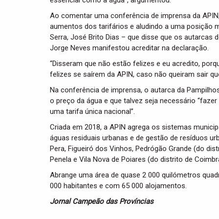
essencial como a água”, argumentou.
Ao comentar uma conferência de imprensa da APIN, r
aumentos dos tarifários e aludindo a uma posição 
Serra, José Brito Dias – que disse que os autarcas d
Jorge Neves manifestou acreditar na declaração.
“Disseram que não estão felizes e eu acredito, po
felizes se saírem da APIN, caso não queiram sair 
Na conferência de imprensa, o autarca da Pampilhos
o preço da água e que talvez seja necessário “fazer
uma tarifa única nacional”.
Criada em 2018, a APIN agrega os sistemas municip
águas residuais urbanas e de gestão de resíduos ur
Pera, Figueiró dos Vinhos, Pedrógão Grande (do distr
Penela e Vila Nova de Poiares (do distrito de Coimbr
Abrange uma área de quase 2 000 quilómetros quadra
000 habitantes e com 65 000 alojamentos.
Jornal Campeão das Províncias