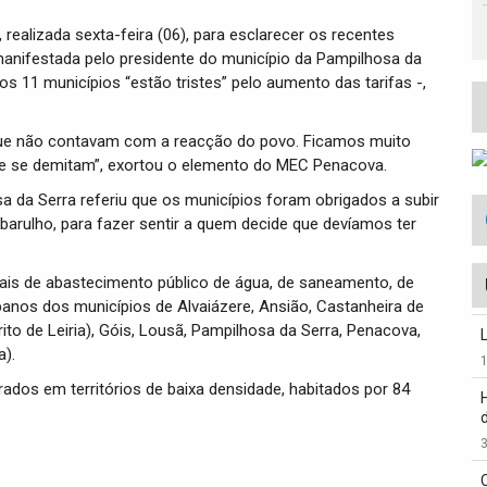
ealizada sexta-feira (06), para esclarecer os recentes
manifestada pelo presidente do município da Pampilhosa da
os 11 municípios “estão tristes” pelo aumento das tarifas -,
rque não contavam com a reacção do povo. Ficamos muito
que se demitam”, exortou o elemento do MEC Penacova.
a da Serra referiu que os municípios foram obrigados a subir
 barulho, para fazer sentir a quem decide que devíamos ter
ais de abastecimento público de água, de saneamento, de
banos dos municípios de Alvaiázere, Ansião, Castanheira de
ito de Leiria), Góis, Lousã, Pampilhosa da Serra, Penacova,
a).
dos em territórios de baixa densidade, habitados por 84
3