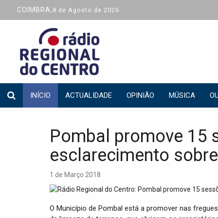
COIMBRA,
8 de Agosto de 2026
INÍCIO
ACTUALIDADE
OPINIÃO
MÚSICA
OU
Pombal promove 15 
esclarecimento sobre
1 de Março 2018
O Município de Pombal está a promover nas fregues