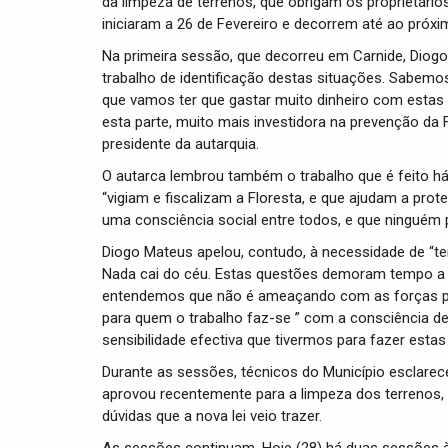
da limpeza de terrenos, que obrigam os proprietário
iniciaram a 26 de Fevereiro e decorrem até ao próxi
Na primeira sessão, que decorreu em Carnide, Diog
trabalho de identificação destas situações. Sabemo
que vamos ter que gastar muito dinheiro com estas
esta parte, muito mais investidora na prevenção da 
presidente da autarquia.
O autarca lembrou também o trabalho que é feito há
“vigiam e fiscalizam a Floresta, e que ajudam a prot
uma consciência social entre todos, e que ninguém 
Diogo Mateus apelou, contudo, à necessidade de “te
Nada cai do céu. Estas questões demoram tempo a r
entendemos que não é ameaçando com as forças poli
para quem o trabalho faz-se ” com a consciência 
sensibilidade efectiva que tivermos para fazer estas
Durante as sessões, técnicos do Município esclare
aprovou recentemente para a limpeza dos terrenos,
dúvidas que a nova lei veio trazer.