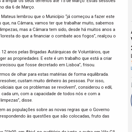
s a limpar os seus terrenos até 15 de Março. Estas sessões
mo dia 6 de Março.
o Mateus lembrou que o Município “já começou a fazer este
s que, na Câmara, vamos ter que trabalhar muito, sabemos
 limpezas, mas a Câmara tem sido, desde há muitos anos a
Floresta do que a financiar o combate aos fogos”, realçou o
 12 anos pelas Brigadas Autárquicas de Voluntários, que
eger as propriedades. E este é um trabalho que está a criar
precisou que fosse decretado em Lisboa”, frisou.
rmos de olhar para estas matérias de forma equilibrada.
esolver, custam muito dinheiro às pessoas. Por isso,
ciais que os problemas se revolvem”, considerou o edil,
de cada um, com a capacidade de todos nós e com a
 limpezas”, disse.
cem as populações sobre as novas regras que o Governo
 respondendo às questões que são colocadas, fruto das