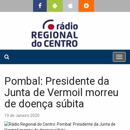
T
o
g
g
Pombal: Presidente da
l
e
Junta de Vermoil morreu
n
a
de doença súbita
v
i
19 de Janeiro 2020
g
a