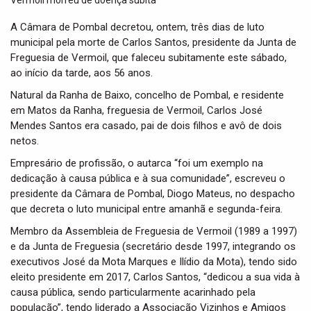
t
i
A Câmara de Pombal decretou, ontem, três dias de luto
o
municipal pela morte de Carlos Santos, presidente da Junta de
n
Freguesia de Vermoil, que faleceu subitamente este sábado,
ao início da tarde, aos 56 anos.
Natural da Ranha de Baixo, concelho de Pombal, e residente
em Matos da Ranha, freguesia de Vermoil, Carlos José
Mendes Santos era casado, pai de dois filhos e avô de dois
netos.
Empresário de profissão, o autarca “foi um exemplo na
dedicação à causa pública e à sua comunidade”, escreveu o
presidente da Câmara de Pombal, Diogo Mateus, no despacho
que decreta o luto municipal entre amanhã e segunda-feira.
Membro da Assembleia de Freguesia de Vermoil (1989 a 1997)
e da Junta de Freguesia (secretário desde 1997, integrando os
executivos José da Mota Marques e Ilídio da Mota), tendo sido
eleito presidente em 2017, Carlos Santos, “dedicou a sua vida à
causa pública, sendo particularmente acarinhado pela
população”, tendo liderado a Associação Vizinhos e Amigos