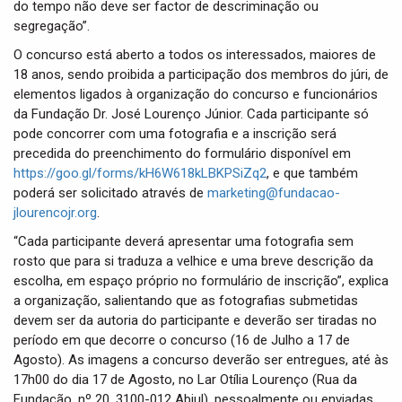
do tempo não deve ser factor de descriminação ou
segregação”.
O concurso está aberto a todos os interessados, maiores de
18 anos, sendo proibida a participação dos membros do júri, de
elementos ligados à organização do concurso e funcionários
da Fundação Dr. José Lourenço Júnior. Cada participante só
pode concorrer com uma fotografia e a inscrição será
precedida do preenchimento do formulário disponível em
https://goo.gl/forms/kH6W618kLBKPSiZq2
, e que também
poderá ser solicitado através de
marketing@fundacao-
jlourencojr.org
.
“Cada participante deverá apresentar uma fotografia sem
rosto que para si traduza a velhice e uma breve descrição da
escolha, em espaço próprio no formulário de inscrição”, explica
a organização, salientando que as fotografias submetidas
devem ser da autoria do participante e deverão ser tiradas no
período em que decorre o concurso (16 de Julho a 17 de
Agosto). As imagens a concurso deverão ser entregues, até às
17h00 do dia 17 de Agosto, no Lar Otília Lourenço (Rua da
Fundação, nº 20, 3100-012 Abiul), pessoalmente ou enviadas