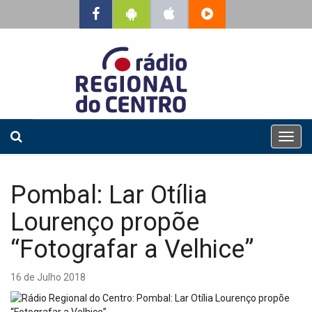
T
o
g
g
Pombal: Lar Otília
l
e
Lourenço propõe
n
a
“Fotografar a Velhice”
v
i
16 de Julho 2018
g
a