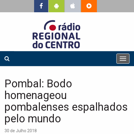
T
o
g
g
Pombal: Bodo
l
e
homenageou
n
a
pombalenses espalhados
v
pelo mundo
i
g
a
30 de Julho 2018