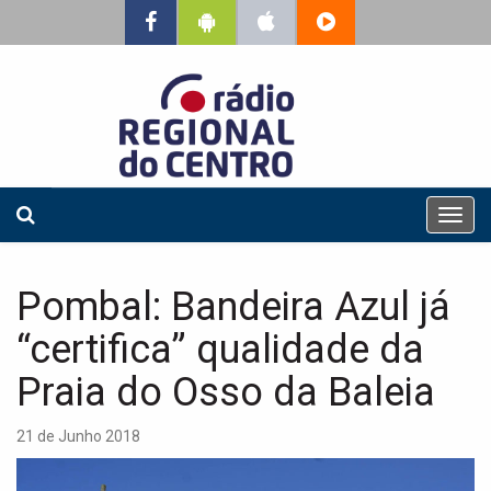
T
o
g
g
Pombal: Bandeira Azul já
l
e
“certifica” qualidade da
n
a
Praia do Osso da Baleia
v
i
21 de Junho 2018
g
a