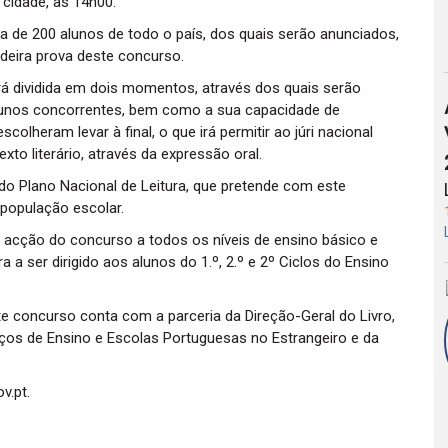
 cidade, às 14h00.
a de 200 alunos de todo o país, dos quais serão anunciados,
adeira prova deste concurso.
erá dividida em dois momentos, através dos quais serão
 alunos concorrentes, bem como a sua capacidade de
lheram levar à final, o que irá permitir ao júri nacional
xto literário, através da expressão oral.
o Plano Nacional de Leitura, que pretende com este
 população escolar.
de acção do concurso a todos os níveis de ensino básico e
a ser dirigido aos alunos do 1.º, 2.º e 2º Ciclos do Ensino
te concurso conta com a parceria da Direção-Geral do Livro,
iços de Ensino e Escolas Portuguesas no Estrangeiro e da
v.pt.