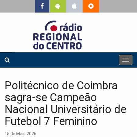
T
o
g
g
Politécnico de Coimbra
l
e
sagra-se Campeão
n
a
Nacional Universitário de
v
Futebol 7 Feminino
i
g
a
15 de Maio 2026